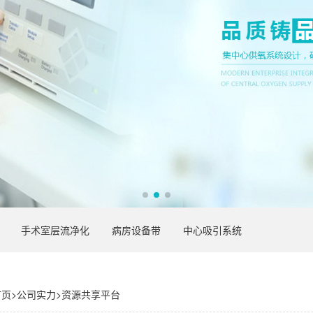
手术室层流净化
病房设备带
中心吸引系统
首页
>
公司实力
>
资源共享平台