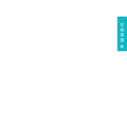
在
线
客
服