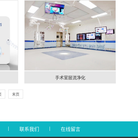
手术室层流净化
页
末页
联系我们
在线留言