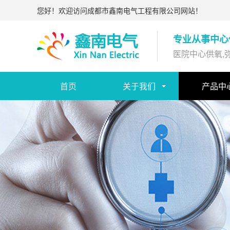
您好！欢迎访问成都市鑫南电气工程有限公司网站！
专业从事中心
医院中心供氧,
首页
关于我们
产品中